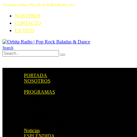
Transmite música Pop, Rock & Baladas En vivo
NOSOTROS
CONTACTO
EN VIVO
Search
PORTADA
NOSOTROS
MISIÓN Y VISIÓN
PROGRAMAS
EuroDance
Orbita Extended Version’s
Domingos De Rock
Orbita Feeling
Grandes De La Música
Orbita Fin de Semana
Noticias
ESPLÉNDIDA