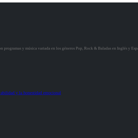
con programas y música variada en los géneros Pop, Rock & Baladas en Inglés y Espa
abilidad y la honestidad emocional