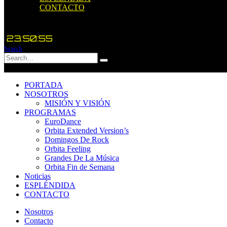
CONTACTO
23:50:55
Search
PORTADA
NOSOTROS
MISIÓN Y VISIÓN
PROGRAMAS
EuroDance
Orbita Extended Version’s
Domingos De Rock
Orbita Feeling
Grandes De La Música
Orbita Fin de Semana
Noticias
ESPLÉNDIDA
CONTACTO
Nosotros
Contacto