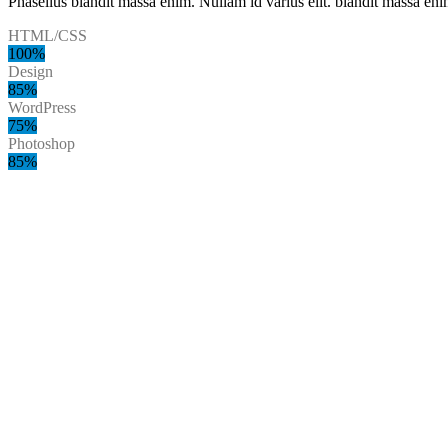
Phasellus blandit massa enim. Nullam id varius elit. blandit massa enim
HTML/CSS
100%
Design
85%
WordPress
75%
Photoshop
85%