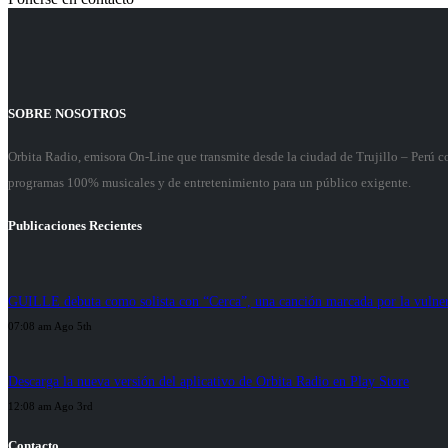
SOBRE NOSOTROS
Orbita Radio, emisora On-Line que transmite desde la ciudad de Trujillo – Perú 
programas 100% musicales y de entretenimiento para un público exigente.
Publicaciones Recientes
GUILLE debuta como solista con “Cerca”, una canción marcada por la vulner
07:08 am Ago 5th
Descarga la nueva versión del aplicativo de Orbita Radio en Play Store
12:08 am Ago 3rd
Contacto