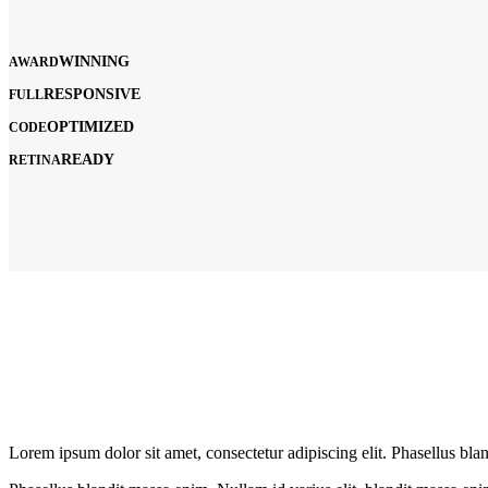
WINNING
AWARD
RESPONSIVE
FULL
OPTIMIZED
CODE
READY
RETINA
Project
Skills
Lorem ipsum dolor sit amet, consectetur adipiscing elit. Phasellus bla